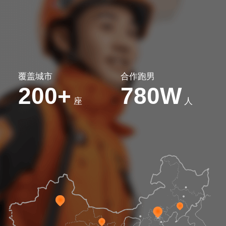
覆盖城市
合作跑男
200
780W
+
座
人