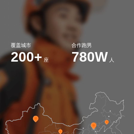
覆盖城市
合作跑男
200
780W
+
座
人