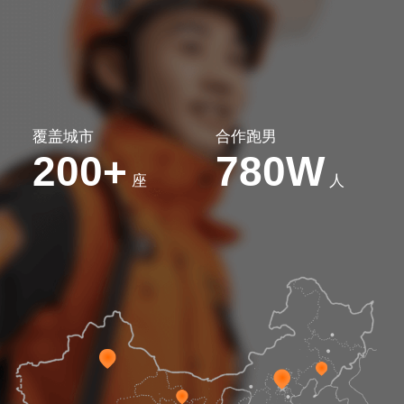
覆盖城市
合作跑男
200
780W
+
座
人