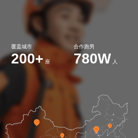
覆盖城市
合作跑男
200
780W
+
座
人