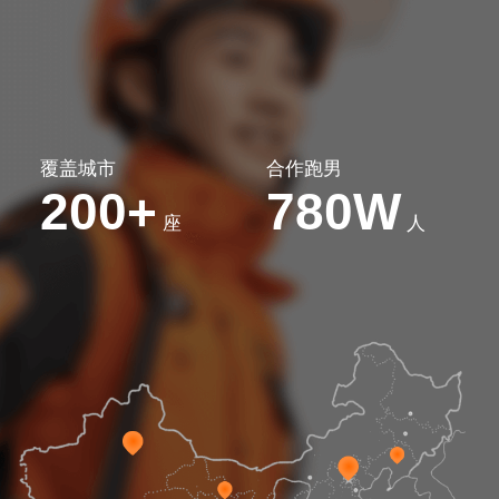
覆盖城市
合作跑男
200
780W
+
座
人